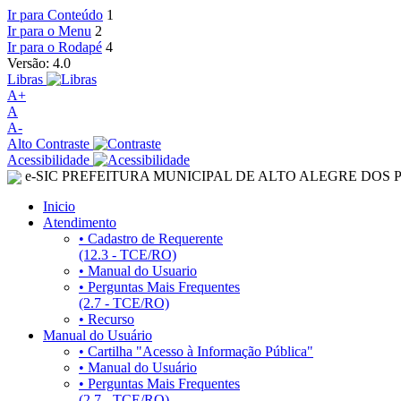
Ir para Conteúdo
1
Ir para o Menu
2
Ir para o Rodapé
4
Versão: 4.0
Libras
A+
A
A-
Alto Contraste
Acessibilidade
e-SIC PREFEITURA MUNICIPAL DE ALTO ALEGRE DOS 
Inicio
Atendimento
• Cadastro de Requerente
(12.3 - TCE/RO)
• Manual do Usuario
• Perguntas Mais Frequentes
(2.7 - TCE/RO)
• Recurso
Manual do Usuário
• Cartilha "Acesso à Informação Pública"
• Manual do Usuário
• Perguntas Mais Frequentes
(2.7 - TCE/RO)