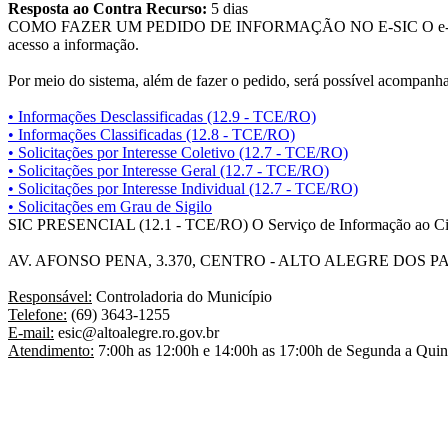
Resposta ao Contra Recurso:
5 dias
COMO FAZER UM PEDIDO DE INFORMAÇÃO NO E-SIC
O e-
acesso a informação.
Por meio do sistema, além de fazer o pedido, será possível acompanhar
•
Informações Desclassificadas (12.9 - TCE/RO)
•
Informações Classificadas (12.8 - TCE/RO)
•
Solicitações por Interesse Coletivo (12.7 - TCE/RO)
•
Solicitações por Interesse Geral (12.7 - TCE/RO)
•
Solicitações por Interesse Individual (12.7 - TCE/RO)
•
Solicitações em Grau de Sigilo
SIC PRESENCIAL (12.1 - TCE/RO)
O Serviço de Informação ao Ci
AV. AFONSO PENA, 3.370, CENTRO - ALTO ALEGRE DOS P
Responsável:
Controladoria do Município
Telefone:
(69) 3643-1255
E-mail:
esic@altoalegre.ro.gov.br
Atendimento:
7:00h as 12:00h e 14:00h as 17:00h de Segunda a Quint