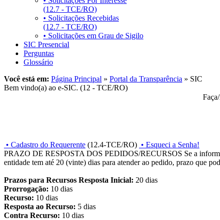
• Solicitações Por Interesse
(12.7 - TCE/RO)
• Solicitações Recebidas
(12.7 - TCE/RO)
• Solicitações em Grau de Sigilo
SIC Presencial
Perguntas
Glossário
Você está em:
Página Principal
»
Portal da Transparência
» SIC
Bem vindo(a) ao e-SIC. (12 - TCE/RO)
Faça
• Cadastro do Requerente
(12.4-TCE/RO)
• Esqueci a Senha!
PRAZO DE RESPOSTA DOS PEDIDOS/RECURSOS
Se a informa
entidade tem até 20 (vinte) dias para atender ao pedido, prazo que pod
Prazos para Recursos
Resposta Inicial:
20 dias
Prorrogação:
10 dias
Recurso:
10 dias
Resposta ao Recurso:
5 dias
Contra Recurso:
10 dias