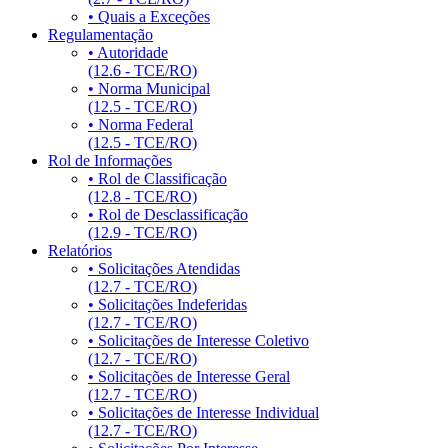
• Quais a Exceções
Regulamentação
• Autoridade
(12.6 - TCE/RO)
• Norma Municipal
(12.5 - TCE/RO)
• Norma Federal
(12.5 - TCE/RO)
Rol de Informações
• Rol de Classificação
(12.8 - TCE/RO)
• Rol de Desclassificação
(12.9 - TCE/RO)
Relatórios
• Solicitações Atendidas
(12.7 - TCE/RO)
• Solicitações Indeferidas
(12.7 - TCE/RO)
• Solicitações de Interesse Coletivo
(12.7 - TCE/RO)
• Solicitações de Interesse Geral
(12.7 - TCE/RO)
• Solicitações de Interesse Individual
(12.7 - TCE/RO)